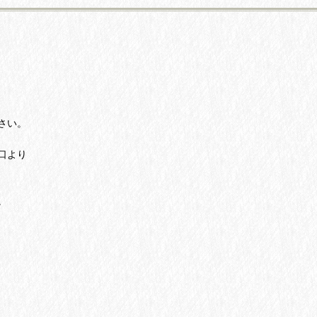
さい。
口より
。