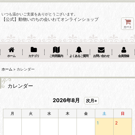
いつも温かいご支援をありがとうございます。
【公式】動物いのちの会いわてオンラインショップ
カート
ホーム
カテゴリ
ご利用案内
よくあるご質問
お問い合わせ
会員登録
ホーム
>
カレンダー
カレンダー
2026年8月
次月»
月
火
水
木
金
土
日
1
2