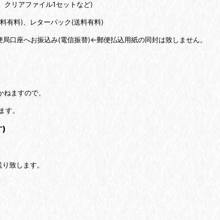
、クリアファイル1セットなど)
送料有料)、レターパック(送料有料)
便局口座へお振込み(電信振替)←郵便払込用紙の同封は致しません。
しかねますので、
します。
)
送り致します。