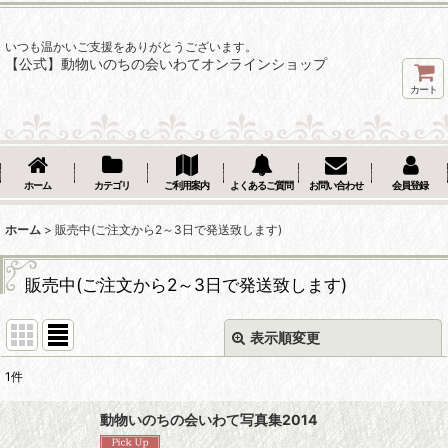
いつも温かいご支援をありがとうございます。
【公式】動物いのちの会いわてオンラインショップ
カート
ホーム
カテゴリ
ご利用案内
よくあるご質問
お問い合わせ
会員登録
ホーム
>
販売中(ご注文から2～3日で発送致します)
販売中(ご注文から2～3日で発送致します)
表示順変更
閉じる
1
件
表示数
:
動物いのちの会いわて写真集2014