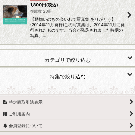
並び順
:
1,800
円
(税込)
在庫数 20冊
絞り込む
【動物いのちの会いわて写真集 ありがとう】
(2014年11月発行)この写真集は、2014年11月に発
行されたものです。当会が発足されました時期の
写真、…
カテゴリで絞り込む
カレンダー
特集で絞り込む
クリアファイル
犬セット
写真集
特定商取引法表示
猫セット
ご利用案内
クリアファイル
会員登録について
マスクケース